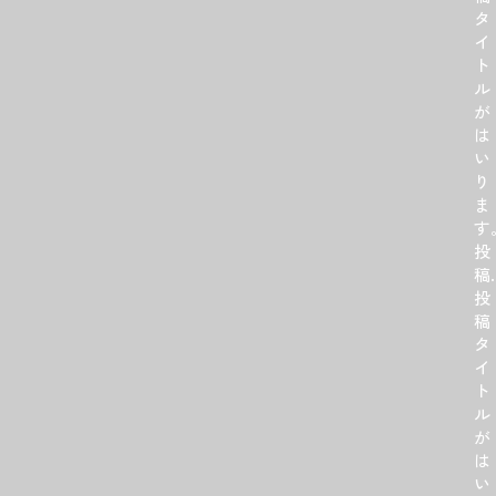
タ
イ
ト
ル
が
は
い
り
ま
す
投
稿
投
稿
タ
イ
ト
ル
が
は
い