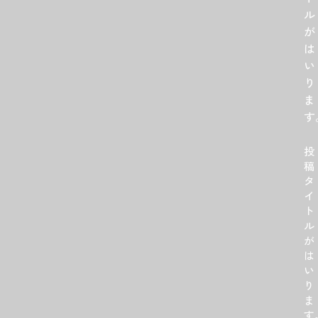
ル
が
は
い
り
ま
す
投
稿
タ
イ
ト
ル
が
は
い
り
ま
す