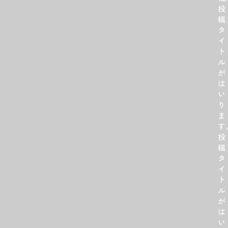
投
稿
タ
イ
ト
ル
が
は
い
り
ま
す
投
稿
タ
イ
ト
ル
が
は
い