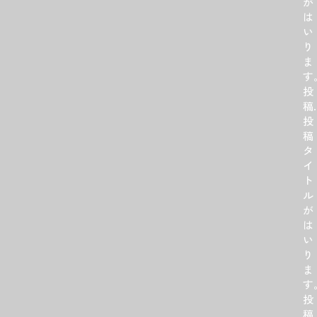
が
は
い
り
ま
す
投
稿
投
稿
タ
イ
ト
ル
が
は
い
り
ま
す
投
稿