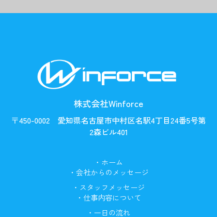
株式会社Winforce
〒450-0002 愛知県名古屋市中村区名駅4丁目24番5号第
2森ビル401
・ホーム
・会社からのメッセージ
・スタッフメッセージ
・仕事内容について
・一日の流れ