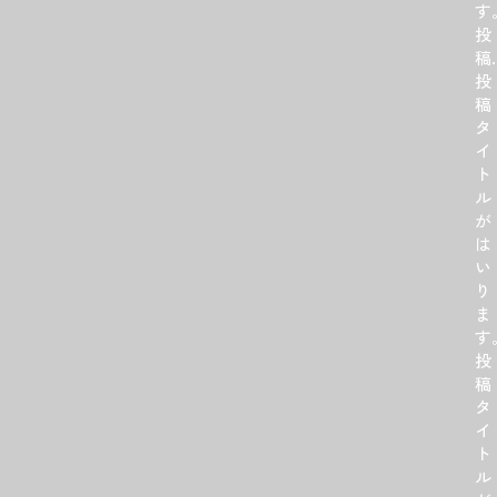
す
投
稿
投
稿
タ
イ
ト
ル
が
は
い
り
ま
す
投
稿
タ
イ
ト
ル