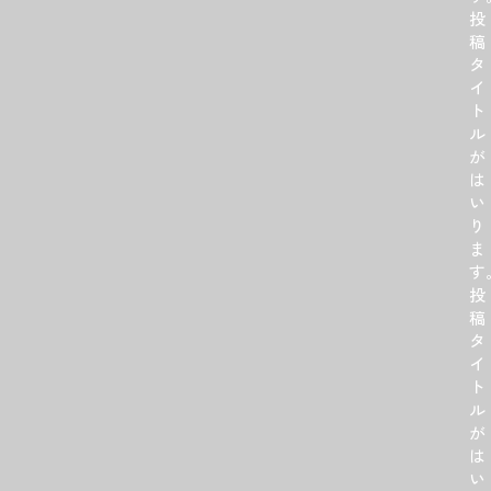
投
稿
タ
イ
ト
ル
が
は
い
り
ま
す
投
稿
タ
イ
ト
ル
が
は
い