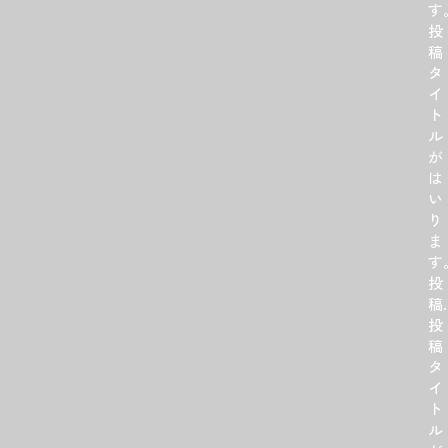
す
投
稿
タ
イ
ト
ル
が
は
い
り
ま
す
投
稿
投
稿
タ
イ
ト
ル