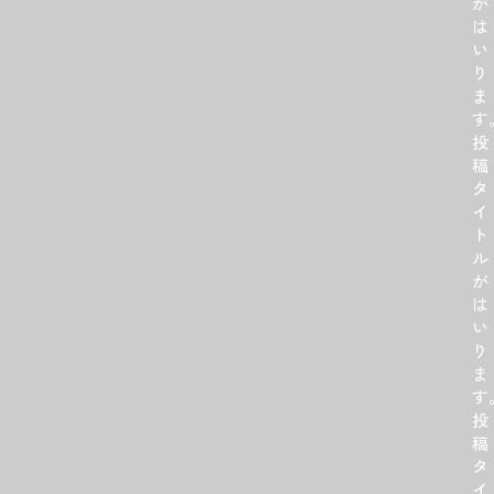
が
は
い
り
ま
す
投
稿
タ
イ
ト
ル
が
は
い
り
ま
す
投
稿
タ
イ