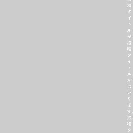
稿
タ
イ
ト
ル
が
投
稿
タ
イ
ト
ル
が
は
い
り
ま
す
投
稿
タ