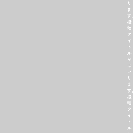
り
ま
す
投
稿
タ
イ
ト
ル
が
は
い
り
ま
す
投
稿
タ
イ
ト
ル