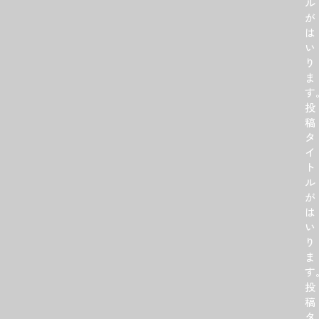
ル
が
は
い
り
ま
す
投
稿
タ
イ
ト
ル
が
は
い
り
ま
す
投
稿
タ