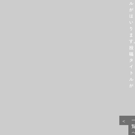
ル
が
は
い
り
ま
す
投
稿
タ
イ
ト
ル
が
<