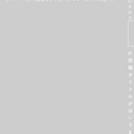
02
月
28
日
01
投
稿
タ
イ
ト
ル
が
は
い
り
ま