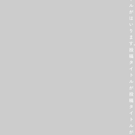
ル
が
は
い
り
ま
す
投
稿
タ
イ
ト
ル
が
投
稿
タ
イ
ト
ル
が