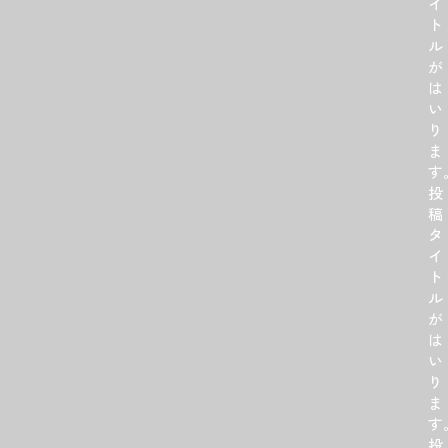
イ
ト
ル
が
は
い
り
ま
す
投
稿
タ
イ
ト
ル
が
は
い
り
ま
す
投